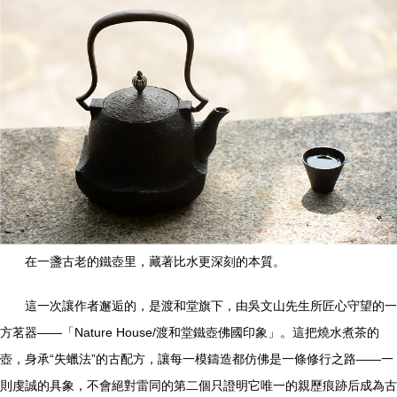
在一盞古老的鐵壺里，藏著比水更深刻的本質。
這一次讓作者邂逅的，是渡和堂旗下，由吳文山先生所匠心守望的一
方茗器——「Nature House/渡和堂鐵壺佛國印象」。這把燒水煮茶的
壺，身承“失蠟法”的古配方，讓每一模鑄造都仿佛是一條修行之路——一
則虔誠的具象，不會絕對雷同的第二個只證明它唯一的親歷痕跡后成為古