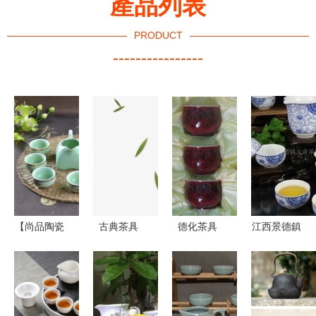
產品列表
PRODUCT
----------------
【尚品陶瓷
古典茶具
德化茶具
江西景德鎮
廠專業生產
PNG圖片素
傳承千年技
大金羊陶瓷
高檔商務饋
材免費下載
藝，打造品
從工廠到市
贈禮品茶具
_psd格式_
質茶生活
場的高品質
龍泉青瓷仿
熊貓辦公
茶具之旅