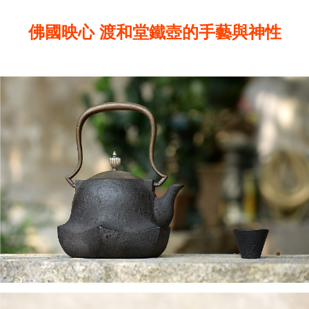
佛國映心 渡和堂鐵壺的手藝與神性