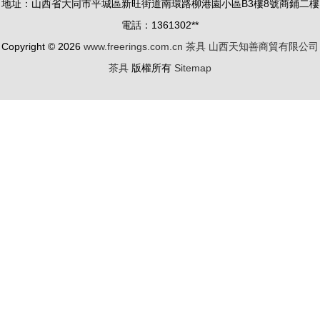
地址：山西省大同市平城區新旺街道南環路柳港園小區B3樓8號商鋪二樓
鳴
臺定制新選
電話：1361302**
擇
Copyright © 2026
www.freerings.com.cn
茶具
山西天知善商貿有限公司
茶具
版權所有
Sitemap