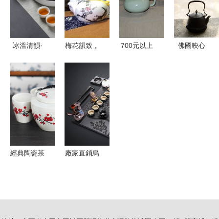
古功夫茶
具】價格,
廠家,圖片,
冰溫清韻·
梅花韻致，
700元以上
佛國映心
茶具套裝,
居家雅集
茶香沁心
茶具深度比
渡和堂鐵壺
福建省德化
略賞聚晟玉
——景德鎮
價 品質與
的手藝與神
縣尚品陶
瓷功夫茶具
仁可軒14頭
價格的雙重
性
瓷-
的藝術品格
梅花帶茶夾
考量
與文化回歸
茶具套裝賞
析
經典陶瓷茶
廠家直銷烏
具五件套
金石茶盤套
傳統工藝與
裝 四合一
現代家用電
設計帶電磁
器的和諧共
爐，家用茶